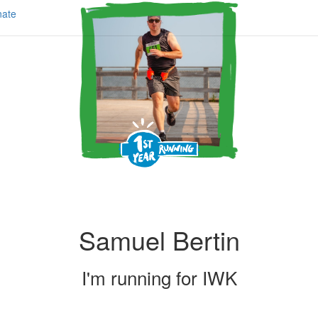
ate
Samuel Bertin
I'm running for
IWK
Share my page