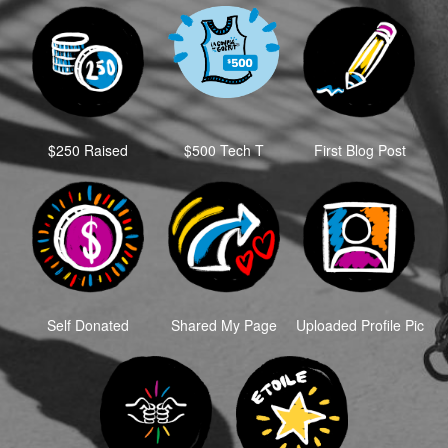
$250 Raised
$500 Tech T
First Blog Post
Self Donated
Shared My Page
Uploaded Profile Pic