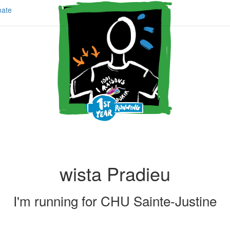
ate
wista Pradieu
I'm running for
CHU Sainte-Justine
Share my page