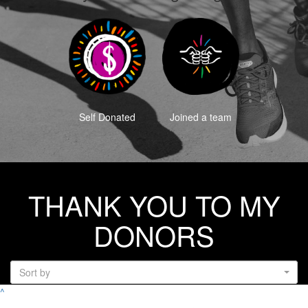
Self Donated
Joined a team
THANK YOU TO MY
DONORS
Sort by
^