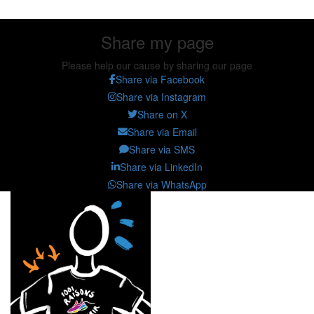
Share my page
Please help our cause by sharing our page
Share via Facebook
Share via Instagram
Share on X
Share via Email
Share via SMS
Share via LinkedIn
Share via WhatsApp